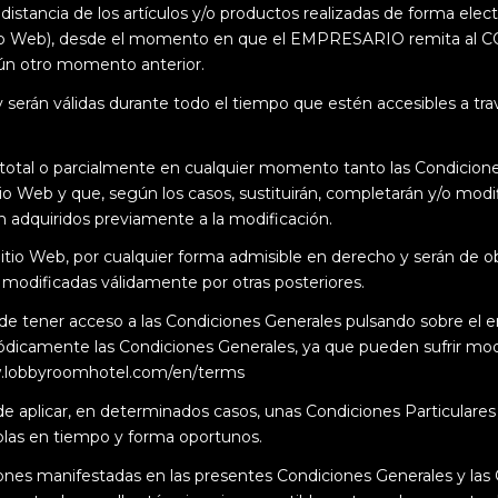
stancia de los artículos y/o productos realizadas de forma electr
itio Web), desde el momento en que el EMPRESARIO remita al 
ún otro momento anterior.
erán válidas durante todo el tiempo que estén accesibles a trav
tal o parcialmente en cualquier momento tanto las Condiciones 
io Web y que, según los casos, sustituirán, completarán y/o modif
on adquiridos previamente a la modificación.
 Sitio Web, por cualquier forma admisible en derecho y serán de
modificadas válidamente por otras posteriores.
er acceso a las Condiciones Generales pulsando sobre el enl
mente las Condiciones Generales, ya que pueden sufrir modifi
w.lobbyroomhotel.com/en/terms
aplicar, en determinados casos, unas Condiciones Particulares 
olas en tiempo y forma oportunos.
ones manifestadas en las presentes Condiciones Generales y las 