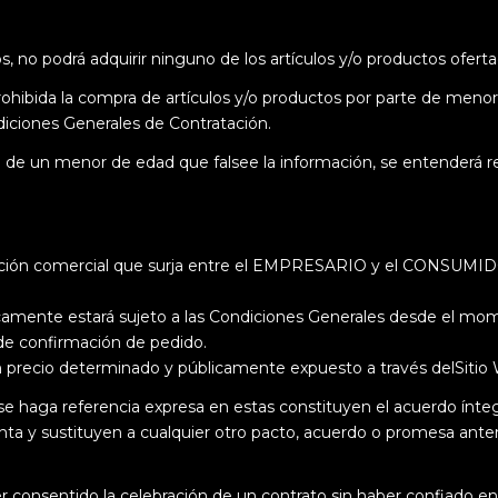
, no podrá adquirir ninguno de los artículos y/o productos oferta
ohibida la compra de artículos y/o productos por parte de menor
diciones Generales de Contratación.
 de un menor de edad que falsee la información, se entenderá rea
lación comercial que surja entre el EMPRESARIO y el CONSUMIDO
camente estará sujeto a las Condiciones Generales desde el m
de confirmación de pedido.
un precio determinado y públicamente expuesto a través delSitio
e haga referencia expresa en estas constituyen el acuerdo ínt
 y sustituyen a cualquier otro pacto, acuerdo o promesa anteri
entido la celebración de un contrato sin haber confiado en n