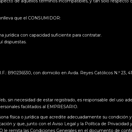
pecto de aquellos términos incompatibles, y tan solo respecto d
conlleva que el CONSUMIDOR:
a jurídica con capacidad suficiente para contratar.
í dispuestas.
B90236530, con domicilio en Avda. Reyes Católicos N.º 23, 4100
, sin necesidad de estar registrado, es responsable del uso ad
personales facilitados al EMPRESARIO.
na física o jurídica que acredite adecuadamente su condición y
ción y que, junto con el Aviso Legal y la Política de Privacidad y
le remita las Condiciones Generales en el documento de confi