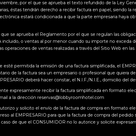
viembre, por el que se aprueba el texto refundido de la Ley Gene
ias, éstas tendrán derecho a recibir factura en papel, siendo la
electrónica estará condicionada a que la parte empresaria haya 
que se aprueba el Reglamento por el que se regulan las obligacio
 incluido, o ventas al por menor cuando su importe no exceda 
 las operaciones de ventas realizadas a través del Sitio Web en l
ue esté permitida la emisión de una factura simplificada, el EMP
tario de la factura sea un empresario o profesional que quiera de
PRESARIO deberá hacer constar, el N.I.F./N.I.E., domicilio del des
ente expresamente recibir la factura simplificada en formato el
mail a la dirección
reservas@lobbyroomhotel.com
utorizo y solicito el envío de la factura de compra en formato e
xpreso al EMPRESARIO para que la factura de compra del pedido
el caso de que el CONSUMIDOR no lo autorice y solicite expresa