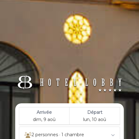
Arrivée
Départ
dim, 9 aoû
lun, 10 aoû
2 personnes · 1 chambre