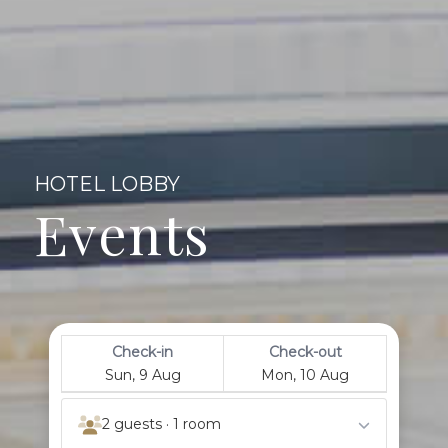
HOTEL LOBBY
Events
Check-in
Check-out
Sun, 9 Aug
Mon, 10 Aug
2 guests · 1 room