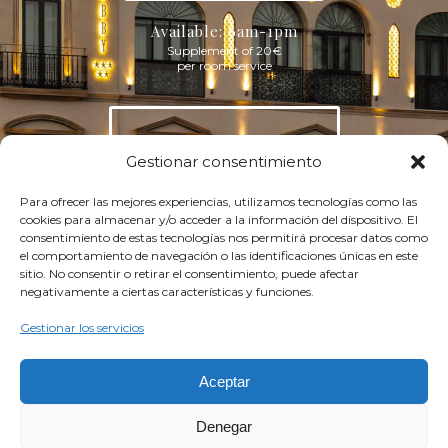
Available: 6am-1pm
Supplement of 20€
per room service
DAY MENU
MEDITERRANEAN
Gestionar consentimiento
Para ofrecer las mejores experiencias, utilizamos tecnologías como las
cookies para almacenar y/o acceder a la información del dispositivo. El
Available: 1pm-12pm
consentimiento de estas tecnologías nos permitirá procesar datos como
Supplement of 20€
el comportamiento de navegación o las identificaciones únicas en este
per room service
sitio. No consentir o retirar el consentimiento, puede afectar
negativamente a ciertas características y funciones.
Gestionar los servicios
NIGHT
MENU
Aceptar
Available: 12pm-6am
Denegar
Supplement of 20€